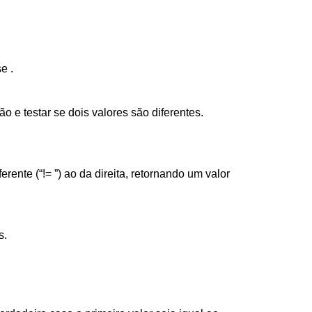
e .
e testar se dois valores são diferentes.
rente (“!= ”) ao da direita, retornando um valor
s.