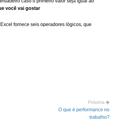
erdadeiro caso o primeiro valor seja igual ao
ue você vai gostar
Excel fornece seis operadores lógicos, que
Próxima
O que é performance no
trabalho?