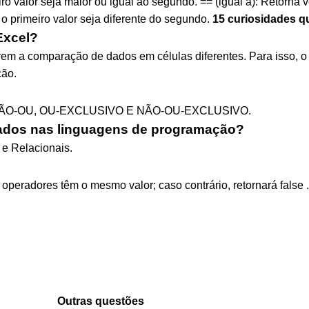
ro valor seja maior ou igual ao segundo. == (igual a): Retorna v
 o primeiro valor seja diferente do segundo.
15 curiosidades q
Excel?
em a comparação de dados em células diferentes. Para isso, o 
ão.
E, NÃO-OU, OU-EXCLUSIVO E NÃO-OU-EXCLUSIVO.
izados nas linguagens de programação?
 e Relacionais.
 operadores têm o mesmo valor; caso contrário, retornará false .
Outras questões