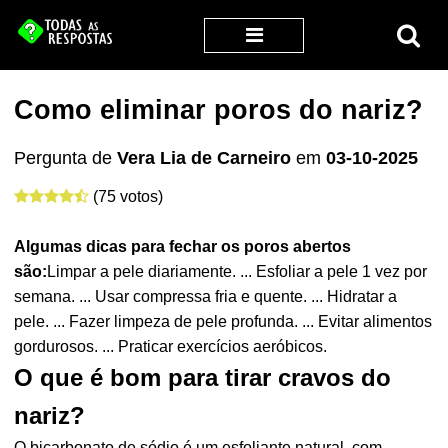
Como eliminar poros do nariz?
Pergunta de
Vera Lia de Carneiro
em
03-10-2025
(75 votos)
Algumas dicas para fechar os
poros
abertos
são:
Limpar a pele diariamente. ... Esfoliar a pele 1 vez por
semana. ... Usar compressa fria e quente. ... Hidratar a
pele. ... Fazer limpeza de pele profunda. ... Evitar alimentos
gordurosos. ... Praticar exercícios aeróbicos.
O que é bom para tirar cravos do
nariz?
O bicarbonato de sódio é um esfoliante natural, com