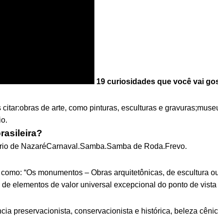
19 curiosidades que você vai go
tar:obras de arte, como pinturas, esculturas e gravuras;museus, 
io.
rasileira?
Círio de NazaréCarnaval.Samba.Samba de Roda.Frevo.
o como: “Os monumentos – Obras arquitetônicas, de escultura o
 de elementos de valor universal excepcional do ponto de vista d
ia preservacionista, conservacionista e histórica, beleza cêni