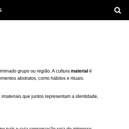
S
rminado grupo ou região. A cultura
material
é
mentos abstratos, como hábitos e rituais.
s imateriais que juntos representam a identidade,
 no país e cuja conservação seja de interesse