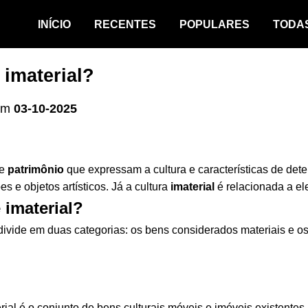
INÍCIO
RECENTES
POPULARES
TODA
 imaterial?
em
03-10-2025
de
patrimônio
que expressam a cultura e características de dete
 e objetos artísticos. Já a cultura
imaterial
é relacionada a ele
 imaterial?
e divide em duas categorias: os bens considerados materiais e o
ial é o conjunto de bens culturais móveis e imóveis existentes