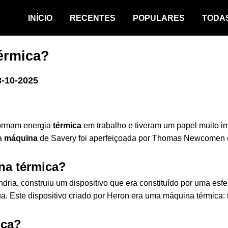
INÍCIO
RECENTES
POPULARES
TODA
érmica?
3-10-2025
formam energia
térmica
em trabalho e tiveram um papel muito i
sa
máquina
de Savery foi aperfeiçoada por Thomas Newcomen e 
na térmica?
dria, construiu um dispositivo que era constituído por uma esf
a. Este dispositivo criado por Heron era uma máquina térmica:
ica?