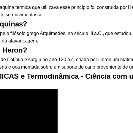
quina térmica que utilizava esse princípio foi construída por 
nte se movimentasse.
áquinas?
 pelo filósofo grego Arquimedes, no século III a.C., que estudo
o da alavancagem.
e Heron?
e Eolípila e surgiu no ano 120 a.c. criada por Heron um matemá
ena e oca montada sobre um suporte de cano proveniente de um
CAS e Termodinâmica - Ciência com u