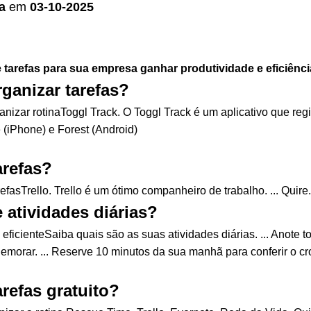
a
em
03-10-2025
e
tarefas
para sua empresa ganhar produtividade e eficiênci
rganizar tarefas?
nizar rotinaToggl Track. O Toggl Track é um aplicativo que regist
ie (iPhone) e Forest (Android)
arefas?
sTrello. Trello é um ótimo companheiro de trabalho. ... Quire. ..
atividades diárias?
icienteSaiba quais são as suas atividades diárias. ... Anote tod
emorar. ... Reserve 10 minutos da sua manhã para conferir o c
refas gratuito?