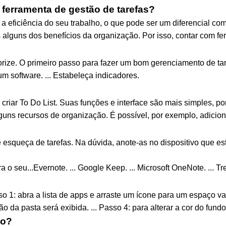
ferramenta de gestão de tarefas?
 a eficiência do seu trabalho, o que pode ser um diferencial co
alguns dos benefícios da organização. Por isso, contar com fe
ize. O primeiro passo para fazer um bom gerenciamento de tarefa
 um software. ... Estabeleça indicadores.
iar To Do List. Suas funções e interface são mais simples, por 
lguns recursos de organização. É possível, por exemplo, adiciona
 esqueça de tarefas. Na dúvida, anote-as no dispositivo que e
 o seu...Evernote. ... Google Keep. ... Microsoft OneNote. ... Trel
o 1: abra a lista de apps e arraste um ícone para um espaço va
o da pasta será exibida. ... Passo 4: para alterar a cor do fundo
to?