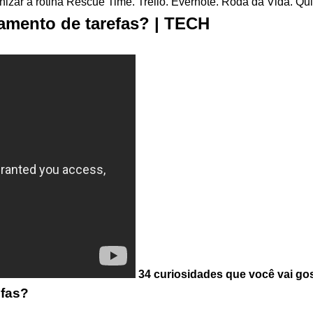
nizar a rotina Rescue Time. Trello. Evernote. Roda da Vida. Qui
iamento de tarefas? | TECH
34 curiosidades que você vai go
efas?