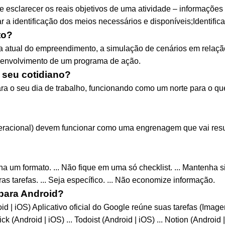
e esclarecer os reais objetivos de uma atividade – informaçõe
ar a identificação dos meios necessários e disponíveis;Identific
to?
a atual do empreendimento, a simulação de cenários em relaçã
 desenvolvimento de um programa de ação.
seu cotidiano?
ra o seu dia de trabalho, funcionando como um norte para o que
 operacional) devem funcionar como uma engrenagem que vai res
a um formato. ... Não fique em uma só checklist. ... Mantenha s
ras tarefas. ... Seja específico. ... Não economize informação.
 para Android?
d | iOS) Aplicativo oficial do Google reúne suas tarefas (Image
ck (Android | iOS) ... Todoist (Android | iOS) ... Notion (Android 