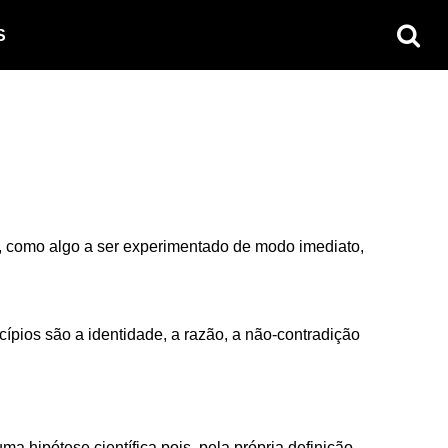
S
 como algo a ser experimentado de modo imediato,
ncípios são a identidade, a razão, a não-contradição
a hipótese científica pois, pela própria definição