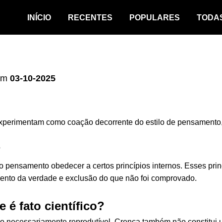
INÍCIO
RECENTES
POPULARES
TODA
em
03-10-2025
xperimentam como coação decorrente do estilo de pensamento,
?
e o pensamento obedecer a certos princípios internos. Esses pri
ento da verdade e exclusão do que não foi comprovado.
e é fato científico?
o necessariamente reprodutível. Crença também não constitui um