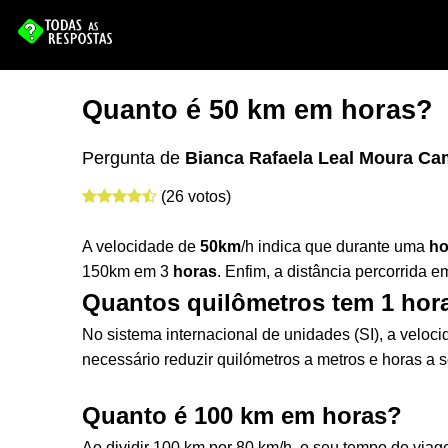
Quanto é 50 km em horas?
Pergunta de
Bianca Rafaela Leal Moura C
(26 votos)
A velocidade de
50km
/h indica que durante uma
ho
150km em 3
horas
. Enfim, a distância percorrida 
Quantos quilômetros tem 1 hor
No sistema internacional de unidades (SI), a velo
necessário reduzir quilómetros a metros e horas a s
Quanto é 100 km em horas?
Ao dividir 100 km por 80 km/h, o seu tempo de via