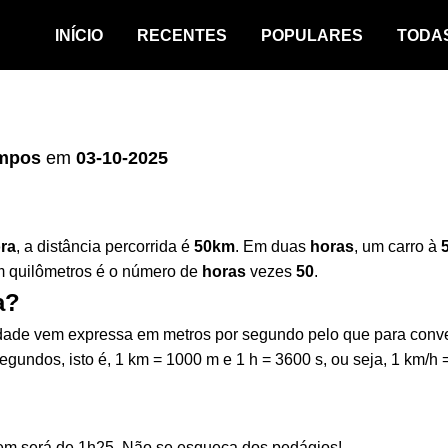
INÍCIO
RECENTES
POPULARES
TODA
ampos
em
03-10-2025
ra
, a distância percorrida é
50km
. Em duas
horas
, um carro à
em quilômetros é o número de
horas
vezes
50
.
a?
cidade vem expressa em metros por segundo pelo que para conv
egundos, isto é, 1 km = 1000 m e 1 h = 3600 s, ou seja, 1 km/h 
gem será de 1h25. Não se esqueça dos pedágios!