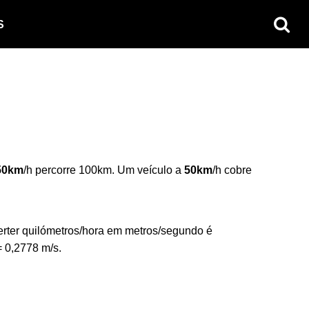
S
50km
/h percorre 100km. Um veículo a
50km
/h cobre
erter quilómetros/hora em metros/segundo é
= 0,2778 m/s.