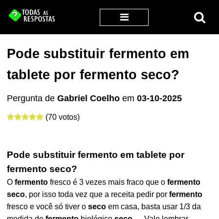
Pode substituir fermento em
tablete por fermento seco?
Pergunta de
Gabriel Coelho
em
03-10-2025
(70 votos)
Pode substituir fermento em tablete por
fermento seco?
O
fermento
fresco é 3 vezes mais fraco que o
fermento
seco
, por isso toda vez que a receita pedir por
fermento
fresco e você só tiver o
seco
em casa, basta usar 1/3 da
medida de
fermento
biológico
seco
. ... Vale lembrar