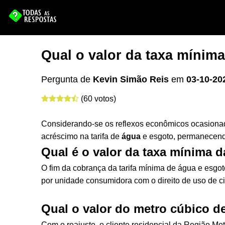
Qual o valor da taxa mínim
Pergunta de
Kevin Simão Reis
em
03-10-20
(60 votos)
Considerando-se os reflexos econômicos ocasionad
acréscimo na tarifa de
água
e esgoto, permanecend
Qual é o valor da taxa mínima 
O fim da cobrança da tarifa mínima de água e esg
por unidade consumidora com o direito de uso de c
Qual o valor do metro cúbico d
Com o reajuste, o cliente residencial da Região Me