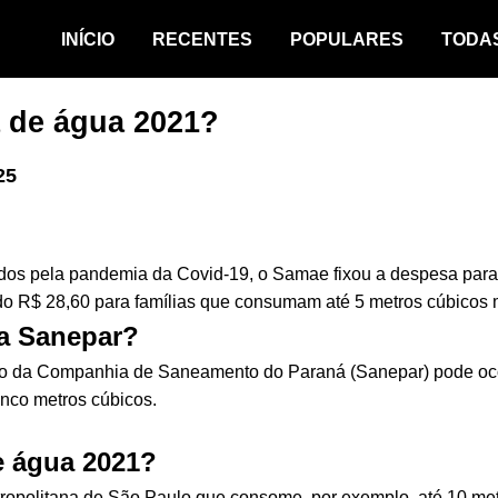
INÍCIO
RECENTES
POPULARES
TODA
a de água 2021?
25
os pela pandemia da Covid-19, o Samae fixou a despesa para
o R$ 28,60 para famílias que consumam até 5 metros cúbicos 
da Sanepar?
oto da Companhia de Saneamento do Paraná (Sanepar) pode ocor
inco metros cúbicos.
e água 2021?
tropolitana de São Paulo que consome, por exemplo, até 10 met