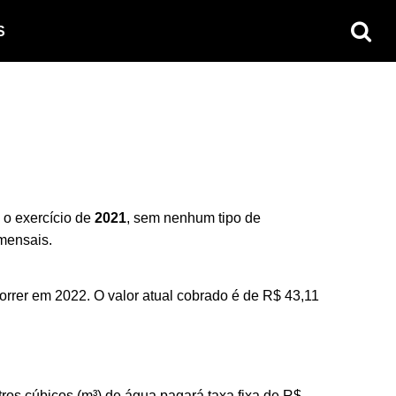
S
 o exercício de
2021
, sem nenhum tipo de
mensais.
rer em 2022. O valor atual cobrado é de R$ 43,11
ros cúbicos (m³) de água pagará taxa fixa de R$