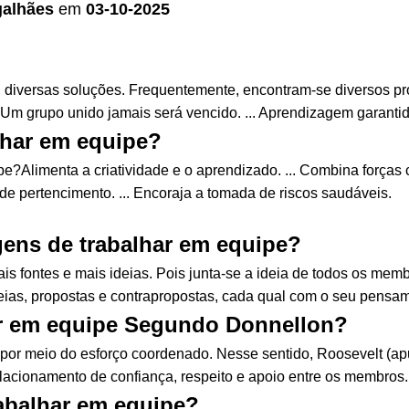
galhães
em
03-10-2025
 diversas soluções. Frequentemente, encontram-se diversos 
.. Um grupo unido jamais será vencido. ... Aprendizagem garant
lhar em equipe?
e?Alimenta a criatividade e o aprendizado. ... Combina forças c
o de pertencimento. ... Encoraja a tomada de riscos saudáveis.
gens de trabalhar em equipe?
s fontes e mais ideias. Pois junta-se a ideia de todos os mem
ideias, propostas e contrapropostas, cada qual com o seu pens
ar em equipe Segundo Donnellon?
 por meio do esforço coordenado. Nesse sentido, Roosevelt (a
elacionamento de confiança, respeito e apoio entre os membros.
abalhar em equipe?