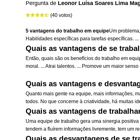
Pergunta de
Leonor Luísa Soares Lima Ma
(40 votos)
5
vantagens
do
trabalho
em equipe
Um problema,
Habilidades específicas para tarefas específicas. .
Quais as vantagens de se traba
Então, quais são os benefícios do trabalho em equip
moral. ... Atrai talentos. ... Promove um maior sens
Quais as vantagens e desvanta
Quanto mais gente na equipe, mais informações, mai
todos. No que concerne à criatividade, há muitas 
Quais as vantagens de trabalh
Uma equipe de trabalho gera uma sinergia positiva
tendem a fluírem informações livremente, tem um r
Quais as desvantagens de se tr