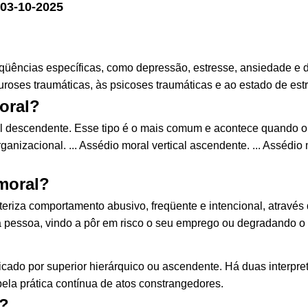
03-10-2025
üências específicas, como depressão, estresse, ansiedade e d
roses traumáticas, às psicoses traumáticas e ao estado de est
oral?
cal descendente. Esse tipo é o mais comum e acontece quando o
ganizacional. ... Assédio moral vertical ascendente. ... Assédio 
moral?
riza comportamento abusivo, freqüente e intencional, através d
ma pessoa, vindo a pôr em risco o seu emprego ou degradando o
icado por superior hierárquico ou ascendente. Há duas interpre
pela prática contínua de atos constrangedores.
l?