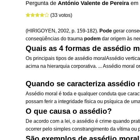
Pergunta de
António Valente de Pereira
em
(33 votos)
(HIRIGOYEN, 2002, p. 159-182).
Pode
gerar conseq
conseqüências do trauma
podem
dar origem às neu
Quais as 4 formas de assédio m
Os principais tipos de assédio moralAssédio verti
acima na hierarquia corporativa. ... Assédio moral or
Quando se caracteriza assédio 
Assédio moral é toda e qualquer conduta que caracte
possam ferir a integridade física ou psíquica de u
O que causa o assédio?
De acordo com a lei, o assédio é crime quando prat
ocorrer pelo simples constrangimento da vítima ou 
São exemplos de assédio mora