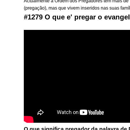
Actualmente a Ordem dos Pregadores tem mais de 1
(pregação), mas que vivem inseridos nas suas famíl
#1279 O que e' pregar o evange
O que significa pregador da palavra de