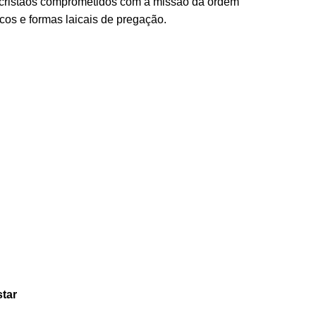
 cristãos comprometidos com a missão da ordem
cos e formas laicais de pregação.
star