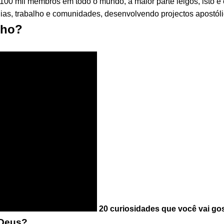
00 mil membros em todo o mundo, a maior parte leigos, isto é
ias, trabalho e comunidades, desenvolvendo projectos apostóli
lho?
20 curiosidades que você vai go
 Deus?