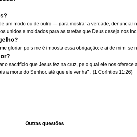
us?
l de um modo ou de outro — para mostrar a verdade, denunciar no
os unidos e moldados para as tarefas que Deus deseja nos inc
gelho?
e gloriar, pois me é imposta essa obrigação; e ai de mim, se 
hor?
 o sacrifício que Jesus fez na cruz, pelo qual ele nos oferece
 a morte do Senhor, até que ele venha" . (1 Coríntios 11:26).
Outras questões