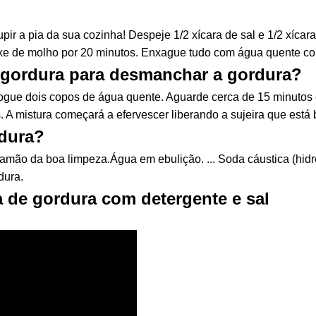
ir a pia da sua cozinha! Despeje 1/2 xícara de sal e 1/2 xícar
ixe de molho por 20 minutos. Enxague tudo com água quente c
 gordura para desmanchar a gordura?
gue dois copos de água quente. Aguarde cerca de 15 minutos e
 A mistura começará a efervescer liberando a sujeira que est
rdura?
mão da boa limpeza.Água em ebulição. ... Soda cáustica (hidróxi
dura.
 de gordura com detergente e sal