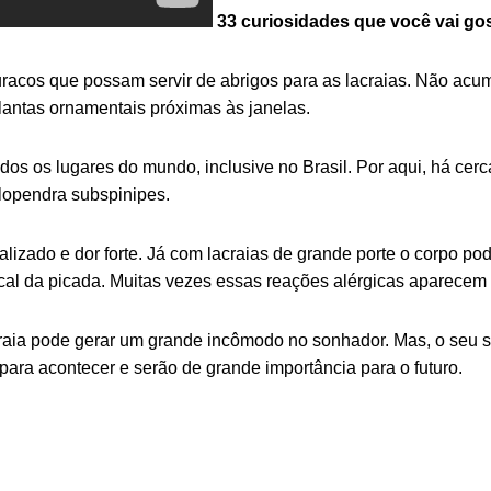
33 curiosidades que você vai go
uracos que possam servir de abrigos para as lacraias. Não acumu
 plantas ornamentais próximas às janelas.
todos os lugares do mundo, inclusive no Brasil. Por aqui, há ce
olopendra subspinipes.
lizado e dor forte. Já com lacraias de grande porte o corpo pode
al da picada. Muitas vezes essas reações alérgicas aparecem 
aia pode gerar um grande incômodo no sonhador. Mas, o seu si
para acontecer e serão de grande importância para o futuro.