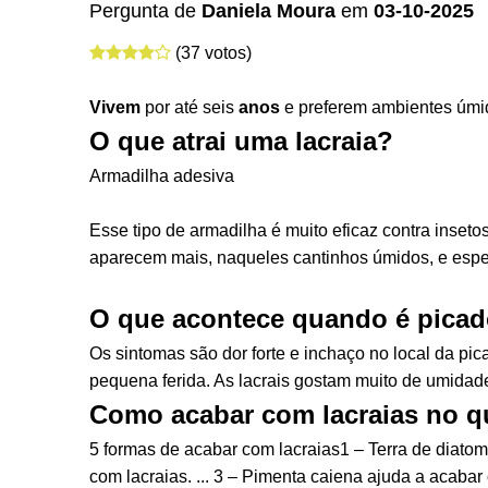
Pergunta de
Daniela Moura
em
03-10-2025
(37 votos)
Vivem
por até seis
anos
e preferem ambientes úmid
O que atrai uma lacraia?
Armadilha adesiva
Esse tipo de armadilha é muito eficaz contra insetos
aparecem mais, naqueles cantinhos úmidos, e espe
O que acontece quando é picad
Os sintomas são dor forte e inchaço no local da pi
pequena ferida. As lacrais gostam muito de umidad
Como acabar com lacraias no q
5 formas de acabar com lacraias1 – Terra de diatomá
com lacraias. ... 3 – Pimenta caiena ajuda a acabar 