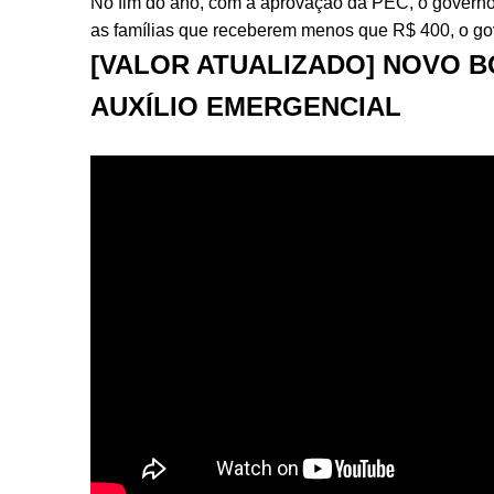
No fim do ano, com a aprovação da PEC, o governo 
as famílias que receberem menos que R$ 400, o gove
[VALOR ATUALIZADO] NOVO B
AUXÍLIO EMERGENCIAL