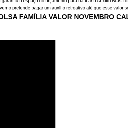
garantiu o espaço no orçamento para bancar o Auxílio Brasil d
rno pretende pagar um auxílio retroativo até que esse valor se
OLSA FAMÍLIA VALOR NOVEMBRO CAL