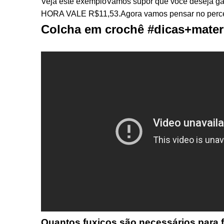
Veja este exemploVamos supor que você deseja g
HORA VALE R$11,53.Agora vamos pensar no percent
Colcha em crochê #dicas+mater
Quantos fuxicos são necessários para 