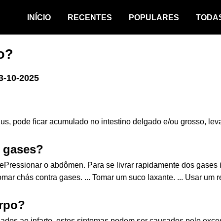
INÍCIO
RECENTES
POPULARES
TODA
o?
3-10-2025
us, pode ficar acumulado no intestino delgado e/ou grosso, le
e gases?
tePressionar o abdômen. Para se livrar rapidamente dos gases 
ar chás contra gases. ... Tomar um suco laxante. ... Usar um 
orpo?
ociados ao infarto, estes sintomas podem ser causados pelo exc