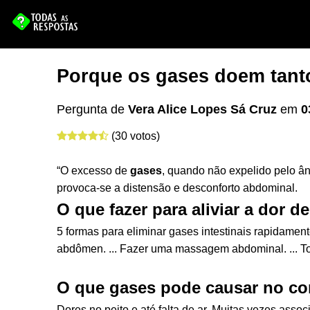
Porque os gases doem tant
Pergunta de
Vera Alice Lopes Sá Cruz
em
0
(30 votos)
“O excesso de
gases
, quando não expelido pelo ân
provoca-se a distensão e desconforto abdominal.
O que fazer para aliviar a dor d
5 formas para eliminar gases intestinais rapidamen
abdômen. ... Fazer uma massagem abdominal. ... Tom
O que gases pode causar no c
Dores no peito e até falta de ar. Muitas vezes ass