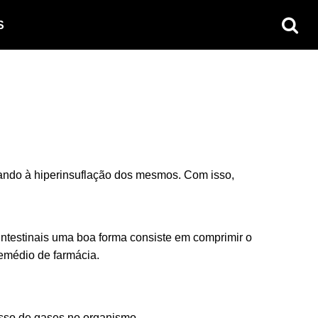
S
vando à hiperinsuflação dos mesmos. Com isso,
intestinais uma boa forma consiste em comprimir o
remédio de farmácia.
esso de gases no organismo.