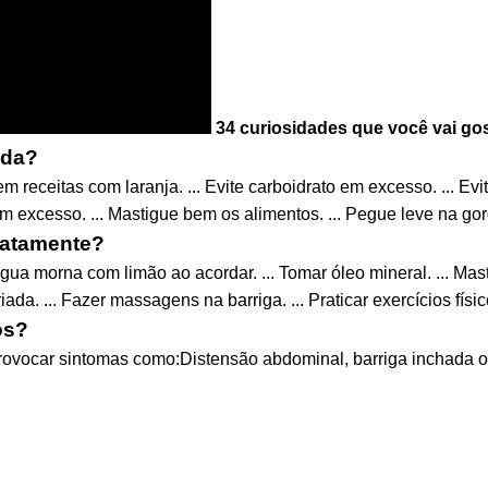
34 curiosidades que você vai go
ada?
eceitas com laranja. ... Evite carboidrato em excesso. ... Evite
m excesso. ... Mastigue bem os alimentos. ... Pegue leve na gor
diatamente?
água morna com limão ao acordar. ... Tomar óleo mineral. ... Mas
ada. ... Fazer massagens na barriga. ... Praticar exercícios físi
os?
ovocar sintomas como:Distensão abdominal, barriga inchada o