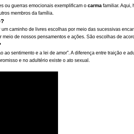
tes ou guerras emocionais exemplificam o
carma
familiar. Aqui
utros membros da família.
o?
r um caminho de livres escolhas por meio das sucessivas enca
o por meio de nossos pensamentos e ações. São escolhas de a
?
ao sentimento e a lei de amor”. A diferença entre traição e adu
misso e no adultério existe o ato sexual.