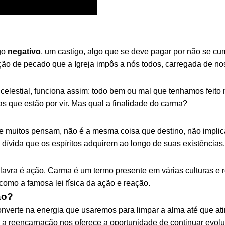
go
negativo
, um castigo, algo que se deve pagar por não se cum
ção de pecado que a Igreja impôs a nós todos, carregada de 
celestial, funciona assim: todo bem ou mal que tenhamos feito
s que estão por vir. Mas qual a finalidade do carma?
que muitos pensam, não é a mesma coisa que destino, não impl
dívida que os espíritos adquirem ao longo de suas existências.
alavra é ação. Carma é um termo presente em várias culturas e 
 como a famosa lei física da ação e reação.
ão?
nverte na energia que usaremos para limpar a alma até que at
a reencarnação nos oferece a oportunidade de continuar evolu