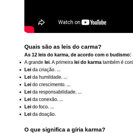
Quais são as leis do carma?
As 12
leis do karma
, de acordo com o budismo:
A grande
lei
. A primeira
lei do karma
também é con
Lei
da criação. ...
Lei
da humildade. ...
Lei
do crescimento. ...
Lei
da responsabilidade. ...
Lei
da conexão. ...
Lei
do foco. ...
Lei
da doação.
O que significa a gíria karma?