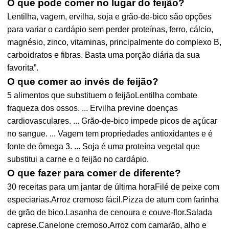
O que pode comer no lugar do feijão?
Lentilha, vagem, ervilha, soja e grão-de-bico são opções
para variar o cardápio sem perder proteínas, ferro, cálcio,
magnésio, zinco, vitaminas, principalmente do complexo B,
carboidratos e fibras. Basta uma porção diária da sua
favorita”.
O que comer ao invés de feijão?
5 alimentos que substituem o feijãoLentilha combate
fraqueza dos ossos. ... Ervilha previne doenças
cardiovasculares. ... Grão-de-bico impede picos de açúcar
no sangue. ... Vagem tem propriedades antioxidantes e é
fonte de ômega 3. ... Soja é uma proteína vegetal que
substitui a carne e o feijão no cardápio.
O que fazer para comer de diferente?
30 receitas para um jantar de última horaFilé de peixe com
especiarias.Arroz cremoso fácil.Pizza de atum com farinha
de grão de bico.Lasanha de cenoura e couve-flor.Salada
caprese.Canelone cremoso.Arroz com camarão, alho e