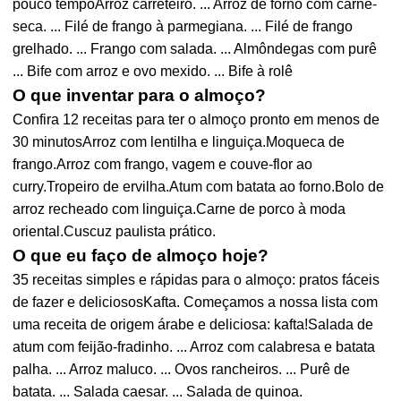
pouco tempoArroz carreteiro. ... Arroz de forno com carne-
seca. ... Filé de frango à parmegiana. ... Filé de frango
grelhado. ... Frango com salada. ... Almôndegas com purê
... Bife com arroz e ovo mexido. ... Bife à rolê
O que inventar para o almoço?
Confira 12 receitas para ter o almoço pronto em menos de
30 minutosArroz com lentilha e linguiça.Moqueca de
frango.Arroz com frango, vagem e couve-flor ao
curry.Tropeiro de ervilha.Atum com batata ao forno.Bolo de
arroz recheado com linguiça.Carne de porco à moda
oriental.Cuscuz paulista prático.
O que eu faço de almoço hoje?
35 receitas simples e rápidas para o almoço: pratos fáceis
de fazer e deliciososKafta. Começamos a nossa lista com
uma receita de origem árabe e deliciosa: kafta!Salada de
atum com feijão-fradinho. ... Arroz com calabresa e batata
palha. ... Arroz maluco. ... Ovos rancheiros. ... Purê de
batata. ... Salada caesar. ... Salada de quinoa.