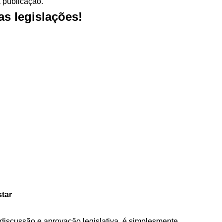
 publicação.
s legislações!
star
discussão e aprovação legislativa, é simplesmente