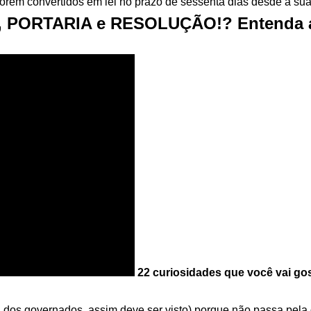
forem convertidos em lei no prazo de sessenta dias desde a sua
O, PORTARIA e RESOLUÇÃO!? Entenda a
22 curiosidades que você vai go
a dos governados, assim deve ser visto) porque não passa pela 