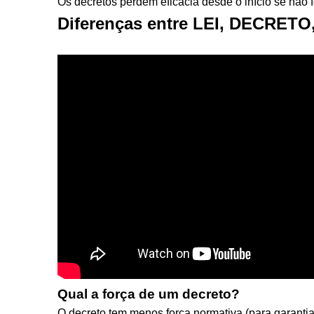
Os decretos perdem eficácia desde o início se não 
Diferenças entre LEI, DECRET
Qual a força de um decreto?
O decreto tem menos força normativa (para garanti