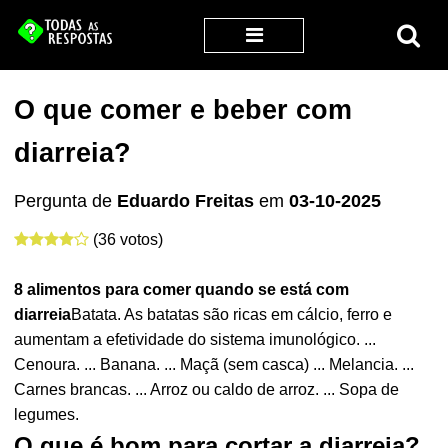
O que comer e beber com
diarreia?
Pergunta de
Eduardo Freitas
em
03-10-2025
(36 votos)
8 alimentos para
comer
quando se está com
diarreia
Batata. As batatas são ricas em cálcio, ferro e
aumentam a efetividade do sistema imunológico. ...
Cenoura. ... Banana. ... Maçã (sem casca) ... Melancia. ...
Carnes brancas. ... Arroz ou caldo de arroz. ... Sopa de
legumes.
O que é bom para cortar a diarreia?