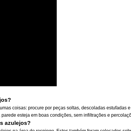
jos?
gumas coisas: procure por peças soltas, descoladas estufadas 
 parede esteja em boas condições, sem infiltrações e percolaç
s azulejos?
zulejos na área de respingo. Estes também foram colocados sobr