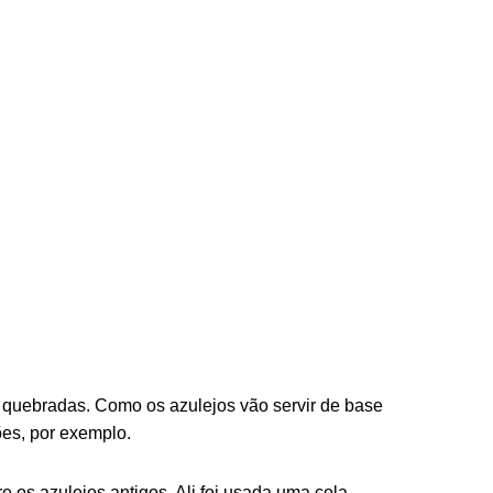
e quebradas. Como os azulejos vão servir de base
ões, por exemplo.
e os azulejos antigos. Ali foi usada uma cola