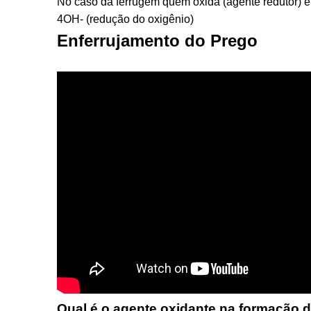
No caso da ferrugem quem oxida (agente redutor) é 
4OH- (redução do oxigênio)
Enferrujamento do Prego
Qual é o agente oxidante na formação 