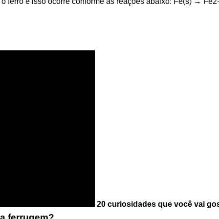
o ferro e isso ocorre conforme as reações abaixo: Fe(s) → Fe2
20 curiosidades que você vai go
da ferrugem?